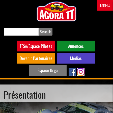
Aller
MENU
au
contenu
principal
Search
FFSA/Espace Pilotes
Annonces
Devenir Partenaires
Médias
Espace Orga
Présentation