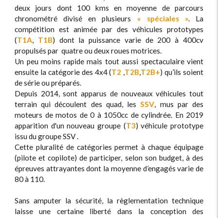
deux jours dont 100 kms en moyenne de parcours
chronométré divisé en plusieurs
« spéciales »
. La
compétition est animée par des véhicules prototypes
(
T1A
,
T1B
) dont la puissance varie de 200 à 400cv
propulsés par quatre ou deux roues motrices.
Un peu moins rapide mais tout aussi spectaculaire vient
ensuite la catégorie des 4x4 (
T2
,
T2B
,
T2B+
) qu’ils soient
de série ou préparés.
Depuis 2014, sont apparus de nouveaux véhicules tout
terrain qui découlent des quad, les
SSV
, mus par des
moteurs de motos de 0 à 1050cc de cylindrée. En 2019
apparition d'un nouveau groupe (
T3
) véhicule prototype
issu du groupe SSV .
Cette pluralité de catégories permet à chaque équipage
(pilote et copilote) de participer, selon son budget, à des
épreuves attrayantes dont la moyenne d’engagés varie de
80 à 110.
Sans amputer la sécurité, la règlementation technique
laisse une certaine liberté dans la conception des