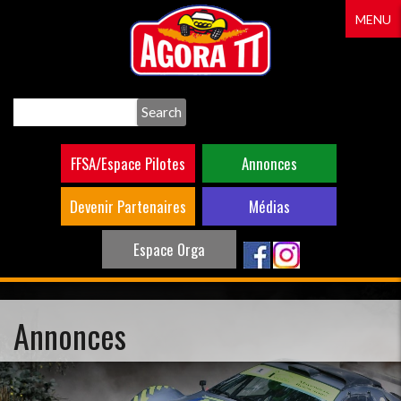
Aller
MENU
au
contenu
principal
Search
FFSA/Espace Pilotes
Annonces
Devenir Partenaires
Médias
Espace Orga
Annonces