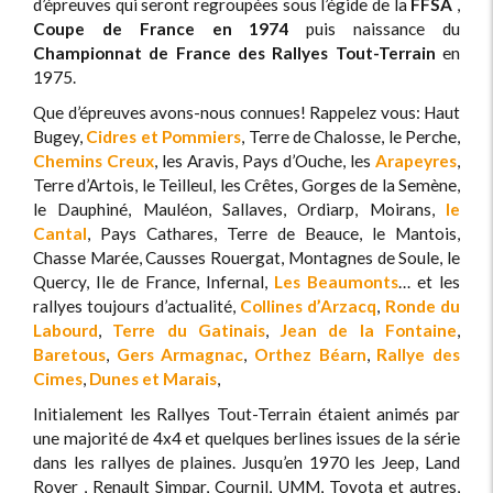
d’épreuves qui seront regroupées sous l’égide de la
FFSA
,
Coupe de France en 1974
puis naissance du
Championnat de France des Rallyes Tout-Terrain
en
1975.
Que d’épreuves avons-nous connues! Rappelez vous: Haut
Bugey,
Cidres et Pommiers
, Terre de Chalosse, le Perche,
Chemins Creux
, les Aravis, Pays d’Ouche, les
Arapeyres
,
Terre d’Artois, le Teilleul, les Crêtes, Gorges de la Semène,
le Dauphiné, Mauléon, Sallaves, Ordiarp, Moirans,
le
Cantal
, Pays Cathares, Terre de Beauce, le Mantois,
Chasse Marée, Causses Rouergat, Montagnes de Soule, le
Quercy, Ile de France, Infernal,
Les Beaumonts
… et les
rallyes toujours d’actualité,
Collines d’Arzacq
,
Ronde du
Labourd
,
Terre du Gatinais
,
Jean de la Fontaine
,
Baretous
,
Gers Armagnac
,
Orthez Béarn
,
Rallye des
Cimes
,
Dunes et Marais
,
Initialement les Rallyes Tout-Terrain étaient animés par
une majorité de 4x4 et quelques berlines issues de la série
dans les rallyes de plaines. Jusqu’en 1970 les Jeep, Land
Rover , Renault Simpar, Cournil, UMM, Toyota et autres,