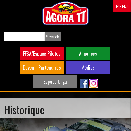
Aller
MENU
au
contenu
principal
Search
FFSA/Espace Pilotes
Annonces
Devenir Partenaires
Médias
Espace Orga
Historique