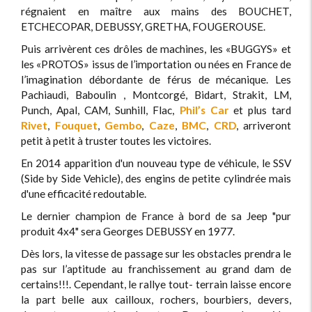
régnaient en maître aux mains des BOUCHET,
ETCHECOPAR, DEBUSSY, GRETHA, FOUGEROUSE.
Puis arrivèrent ces drôles de machines, les «BUGGYS» et
les «PROTOS» issus de l’importation ou nées en France de
l’imagination débordante de férus de mécanique. Les
Pachiaudi, Baboulin , Montcorgé, Bidart, Strakit, LM,
Punch, Apal, CAM, Sunhill, Flac,
Phil’s Car
et plus tard
Rivet
,
Fouquet
,
Gembo
,
Caze
,
BMC
,
CRD
, arriveront
petit à petit à truster toutes les victoires.
En 2014 apparition d'un nouveau type de véhicule, le SSV
(Side by Side Vehicle), des engins de petite cylindrée mais
d'une efficacité redoutable.
Le dernier champion de France à bord de sa Jeep "pur
produit 4x4" sera Georges DEBUSSY en 1977.
Dès lors, la vitesse de passage sur les obstacles prendra le
pas sur l’aptitude au franchissement au grand dam de
certains!!!. Cependant, le rallye tout- terrain laisse encore
la part belle aux cailloux, rochers, bourbiers, devers,