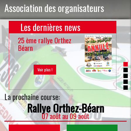
Association des organisateurs
Les dernières news
25 ème rallye Orthez
20
Béarn
du
Voir plus !
La prochaine course:
Rallye Orthez-Béarn
07 août
au
09 août