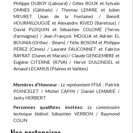
Philippe DUBOY (Labourd) / Gilles ROUX et Sylvain
OMNES (Gâtinais) / Thomas LEMIRE et Julien
MEURET (Jean de la Fontaine) / Benoît
HOURMILOUGUÉ et Alexandre RIVED (Baretous) /
David PLOQUIN et Sébastien COLOMÉ (Terres
d'armagnac) / Jean-François MOULIA et Adrien EL
BOUNIA (Orthez - Béarn) / Félix BOSOM et Philippe
PÉREZ (Cimes) / Laurent FAUCONNET et Fabrice
RAYRAT (Dunes et Marais) / Claude GENGEMBRE et
Eugène CITERNE (R7VA) / Hervé DULONDEL et
Arnaud LECAMUS (Plaines et Vallées)
Membres d’Honneur
:
Le représentant FFSA
: Patrick
POINCELET / Michel CAPIN / Daniel LEMARIÉ /
Jacky HERBERT
Personnes qualifiées invitées:
Le commissaire
technique fédéral:
Sébastien VERRON / Raymond
COLIN
Nos partenaires