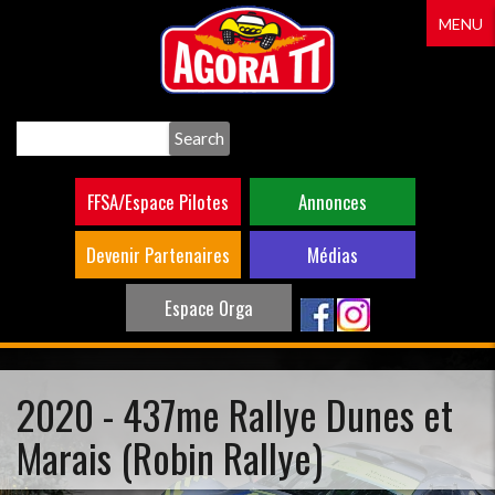
Aller
MENU
au
contenu
principal
Search
FFSA/Espace Pilotes
Annonces
Devenir Partenaires
Médias
Espace Orga
2020 - 437me Rallye Dunes et
Marais (Robin Rallye)