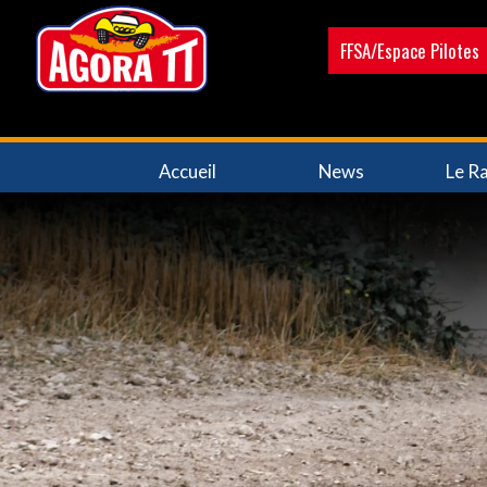
Aller
au
FFSA/Espace Pilotes
contenu
principal
Navigation
Accueil
News
Le Ra
principale