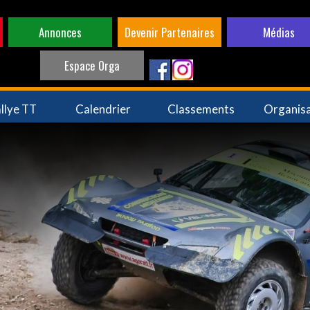
Annonces
Devenir Partenaires
Médias
Espace Orga
llye TT
Calendrier
Classements
Organis