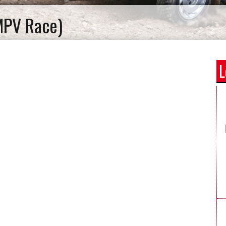
MPV Race)
L