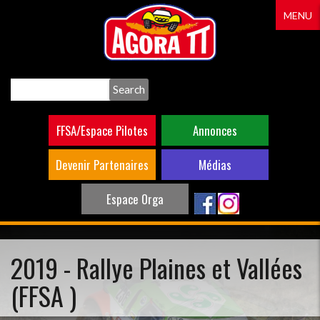
Aller
MENU
au
contenu
principal
Search
FFSA/Espace Pilotes
Annonces
Devenir Partenaires
Médias
Espace Orga
2019 - Rallye Plaines et Vallées
(FFSA )