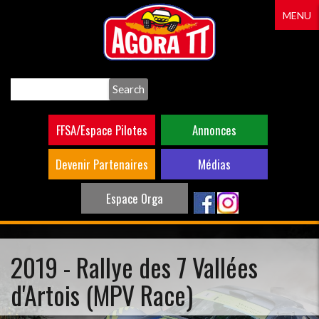
Aller
MENU
au
contenu
principal
Search
FFSA/Espace Pilotes
Annonces
Devenir Partenaires
Médias
Espace Orga
2019 - Rallye des 7 Vallées
d'Artois (MPV Race)