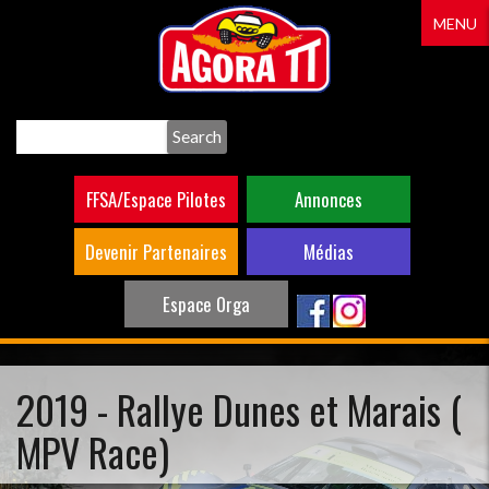
Aller
MENU
au
contenu
principal
Search
FFSA/Espace Pilotes
Annonces
Devenir Partenaires
Médias
Espace Orga
2019 - Rallye Dunes et Marais (
MPV Race)