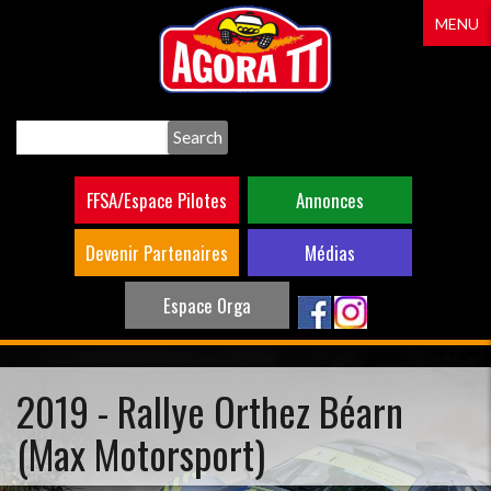
Aller
MENU
au
contenu
principal
Search
FFSA/Espace Pilotes
Annonces
Devenir Partenaires
Médias
Espace Orga
2019 - Rallye Orthez Béarn
(Max Motorsport)