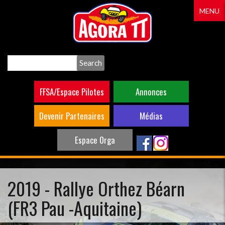
Aller
MENU
au
contenu
principal
Search
FFSA/Espace Pilotes
Annonces
Devenir Partenaires
Médias
Espace Orga
2019 - Rallye Orthez Béarn
(FR3 Pau -Aquitaine)