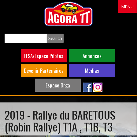
Aller
MENU
au
contenu
principal
Search
FFSA/Espace Pilotes
Annonces
Devenir Partenaires
Médias
Espace Orga
2019 - Rallye du BARETOUS
(Robin Rallye) T1A , T1B, T3