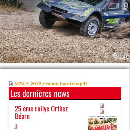
MPV_5_2019_resume_baretous.pdf
Les dernières news
25 ème rallye Orthez
Béarn