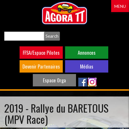
Aller
MENU
au
contenu
principal
Search
FFSA/Espace Pilotes
Annonces
Devenir Partenaires
Médias
Espace Orga
2019 - Rallye du BARETOUS
(MPV Race)