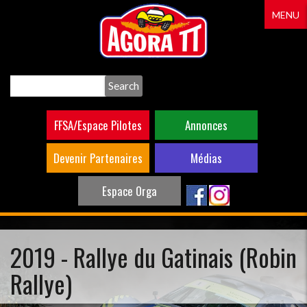
Aller
MENU
au
contenu
principal
Search
FFSA/Espace Pilotes
Annonces
Devenir Partenaires
Médias
Espace Orga
2019 - Rallye du Gatinais (Robin
Rallye)