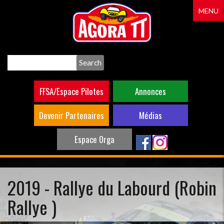
Aller
MENU
au
contenu
principal
Search
FFSA/Espace Pilotes
Annonces
Devenir Partenaires
Médias
Espace Orga
2019 - Rallye du Labourd (Robin
Rallye )