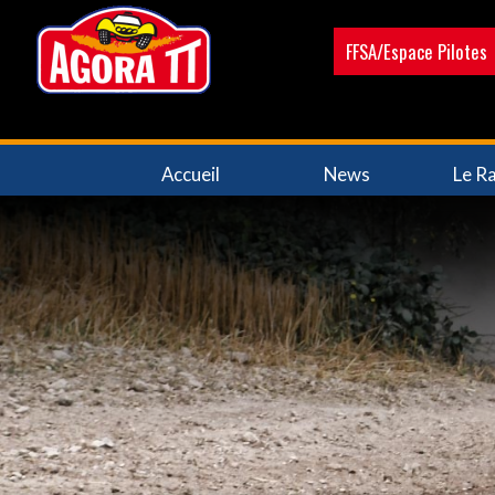
Aller
au
FFSA/Espace Pilotes
contenu
principal
Navigation
Accueil
News
Le Ra
principale