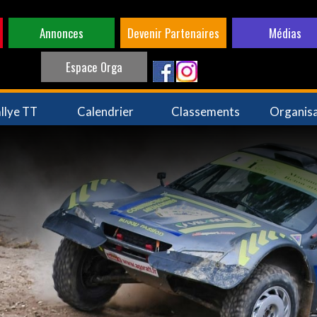
Annonces
Devenir Partenaires
Médias
Espace Orga
llye TT
Calendrier
Classements
Organis