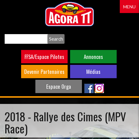
Aller
MENU
au
contenu
principal
Search
FFSA/Espace Pilotes
Annonces
Devenir Partenaires
Médias
Espace Orga
2018 - Rallye des Cimes (MPV
Race)