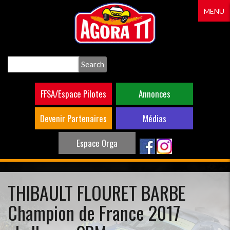
Aller
MENU
au
contenu
principal
Search
FFSA/Espace Pilotes
Annonces
Devenir Partenaires
Médias
Espace Orga
THIBAULT FLOURET BARBE
Champion de France 2017