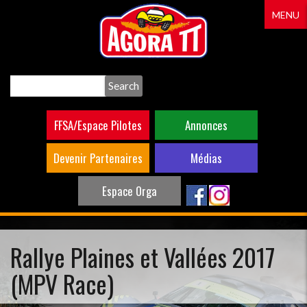
Aller
MENU
au
contenu
principal
Search
FFSA/Espace Pilotes
Annonces
Devenir Partenaires
Médias
Espace Orga
Rallye Plaines et Vallées 2017
(MPV Race)