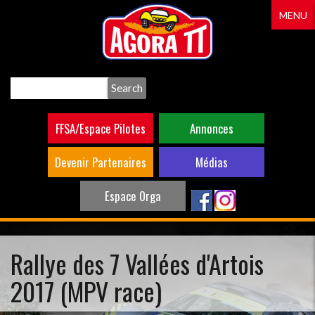
Aller
MENU
au
contenu
principal
Search
FFSA/Espace Pilotes
Annonces
Devenir Partenaires
Médias
Espace Orga
Rallye des 7 Vallées d'Artois
2017 (MPV race)