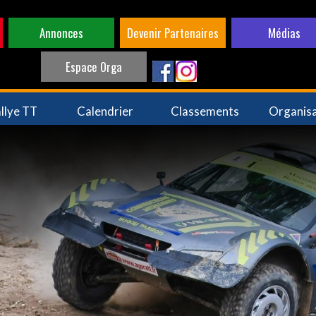
Annonces
Devenir Partenaires
Médias
Espace Orga
llye TT
Calendrier
Classements
Organis