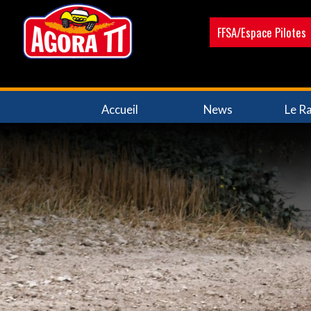
Aller
au
FFSA/Espace Pilotes
contenu
principal
Navigation
Accueil
News
Le Ra
principale