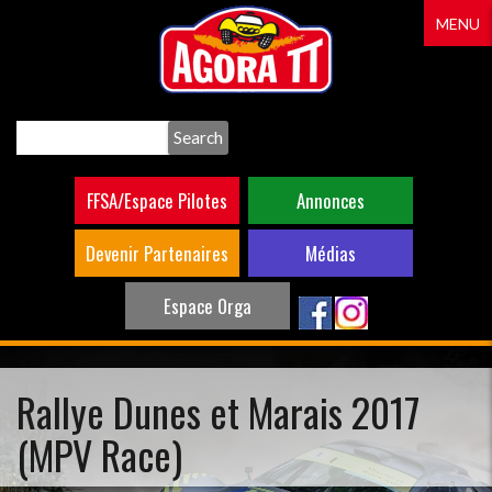
Aller
MENU
au
contenu
principal
Search
FFSA/Espace Pilotes
Annonces
Devenir Partenaires
Médias
Espace Orga
Rallye Dunes et Marais 2017
(MPV Race)