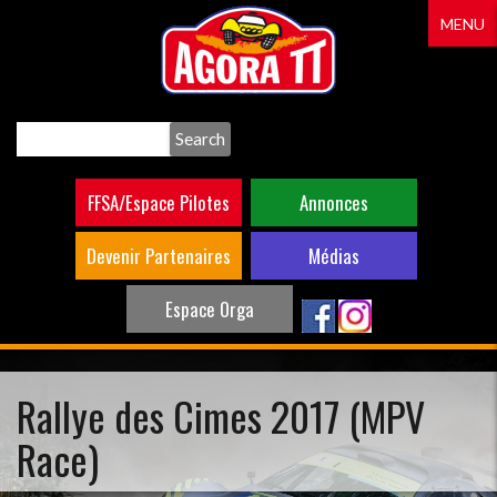
Aller
MENU
au
contenu
principal
Search
FFSA/Espace Pilotes
Annonces
Devenir Partenaires
Médias
Espace Orga
Rallye des Cimes 2017 (MPV
Race)