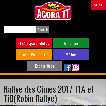
Aller
MENU
au
contenu
principal
Search
FFSA/Espace Pilotes
Annonces
Devenir Partenaires
Médias
Espace Orga
Rallye des Cimes 2017 T1A et
TiB(Robin Rallye)