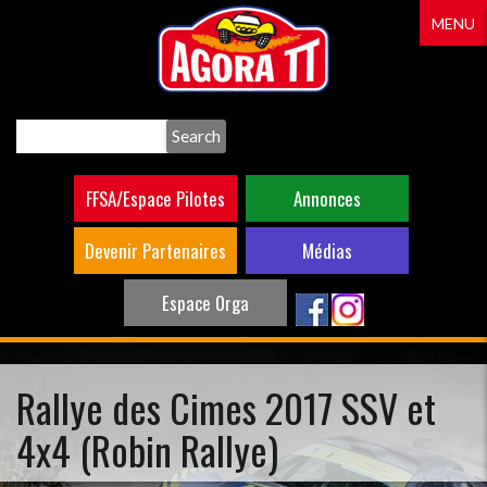
Aller
MENU
au
contenu
principal
Search
FFSA/Espace Pilotes
Annonces
Devenir Partenaires
Médias
Espace Orga
Rallye des Cimes 2017 SSV et
4x4 (Robin Rallye)