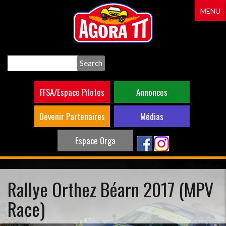
Aller
MENU
au
contenu
principal
Search
FFSA/Espace Pilotes
Annonces
Devenir Partenaires
Médias
Espace Orga
Rallye Orthez Béarn 2017 (MPV
Race)