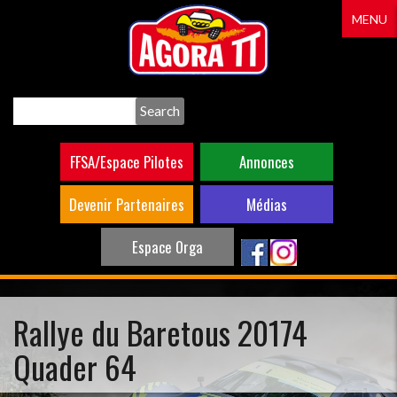
Aller
MENU
au
contenu
principal
Search
FFSA/Espace Pilotes
Annonces
Devenir Partenaires
Médias
Espace Orga
Rallye du Baretous 20174
Quader 64