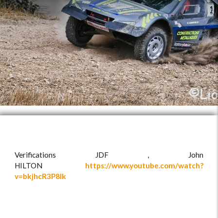
Verifications JDF , John
HILTON
https://www.youtube.com/watch?
v=bkjhcR3P8Ik