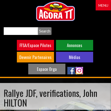
Aller
MENU
au
contenu
principal
Search
FFSA/Espace Pilotes
Annonces
Devenir Partenaires
Médias
Espace Orga
Rallye JDF, verifications, John
HILTON