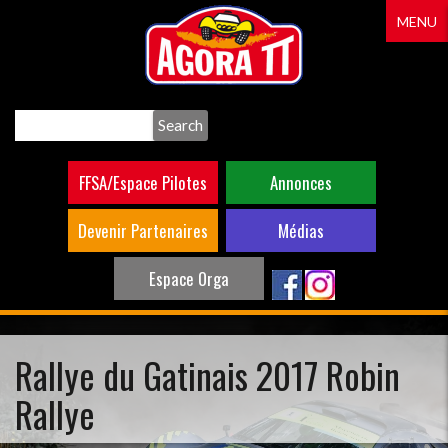
Aller
MENU
au
contenu
principal
Search
FFSA/Espace Pilotes
Annonces
Devenir Partenaires
Médias
Espace Orga
Rallye du Gatinais 2017 Robin
Rallye