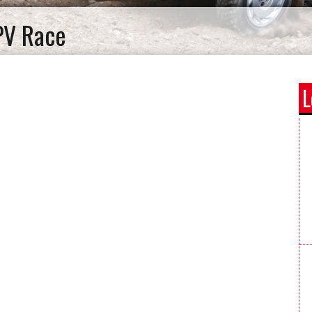
PV Race
L