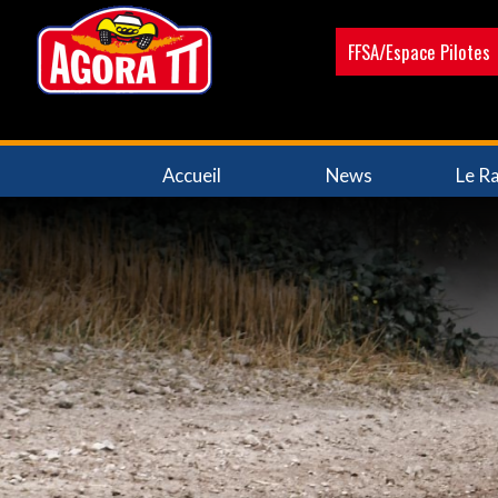
Aller
au
FFSA/Espace Pilotes
contenu
principal
Navigation
Accueil
News
Le Ra
principale