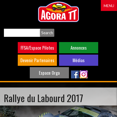
Aller
MENU
au
contenu
principal
Search
FFSA/Espace Pilotes
Annonces
Devenir Partenaires
Médias
Espace Orga
Rallye du Labourd 2017