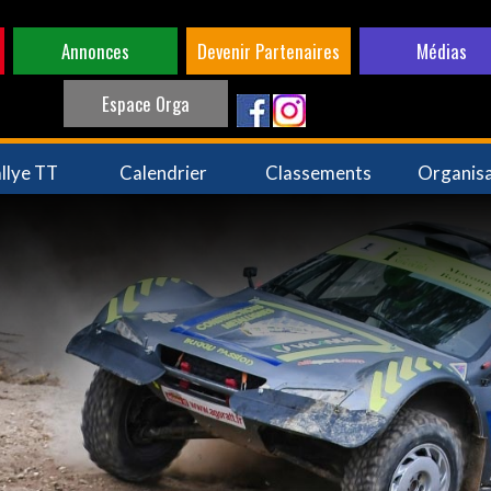
Annonces
Devenir Partenaires
Médias
Espace Orga
llye TT
Calendrier
Classements
Organis