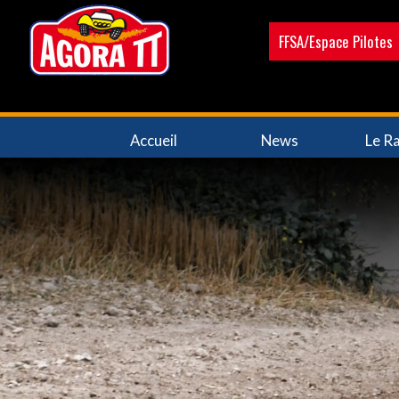
Aller
au
FFSA/Espace Pilotes
contenu
principal
Navigation
Accueil
News
Le Ra
principale