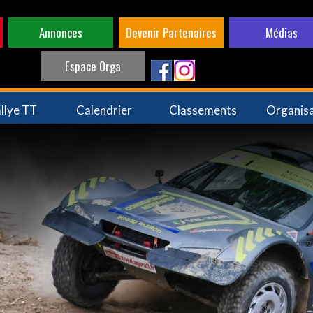
Annonces
Devenir Partenaires
Médias
Espace Orga
llye TT
Calendrier
Classements
Organis