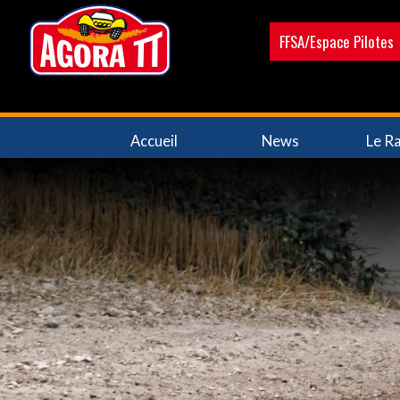
Aller
au
FFSA/Espace Pilotes
contenu
principal
Navigation
Accueil
News
Le Ra
principale