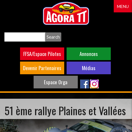
Aller
MENU
au
contenu
principal
Search
FFSA/Espace Pilotes
Annonces
Devenir Partenaires
Médias
Espace Orga
51 ème rallye Plaines et Vallées