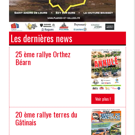
Les dernières news
25 ème rallye Orthez
Béarn
Voir plus !
20 ème rallye terres du
Gâtinais