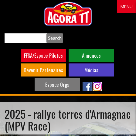
Aller
MENU
au
contenu
principal
Search
FFSA/Espace Pilotes
Annonces
Devenir Partenaires
Médias
Espace Orga
2025 - rallye terres d'Armagnac
(MPV Race)