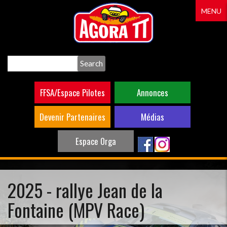
Aller
MENU
au
contenu
principal
Search
FFSA/Espace Pilotes
Annonces
Devenir Partenaires
Médias
Espace Orga
2025 - rallye Jean de la
Fontaine (MPV Race)