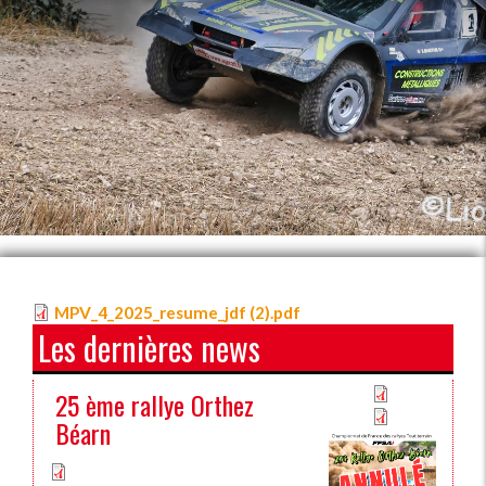
MPV_4_2025_resume_jdf (2).pdf
Les dernières news
25 ème rallye Orthez
Béarn