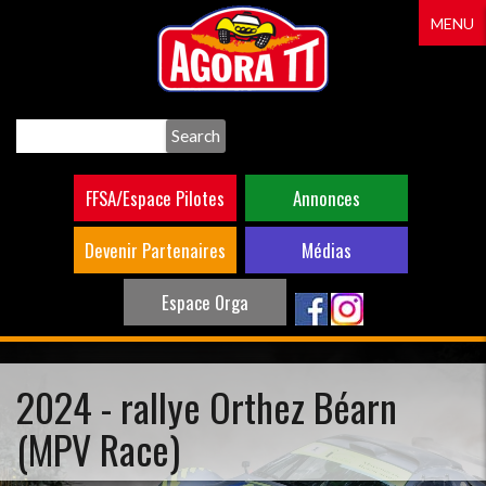
Aller
MENU
au
contenu
principal
Search
FFSA/Espace Pilotes
Annonces
Devenir Partenaires
Médias
Espace Orga
2024 - rallye Orthez Béarn
(MPV Race)