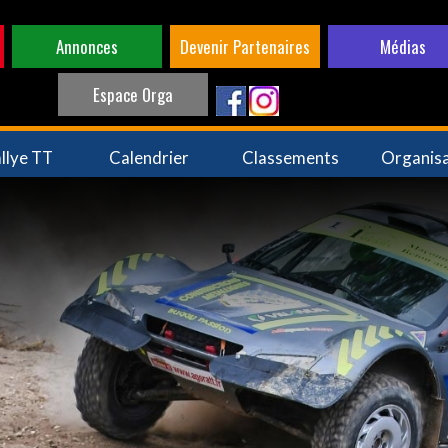
Annonces
Devenir Partenaires
Médias
Espace Orga
llye TT
Calendrier
Classements
Organis