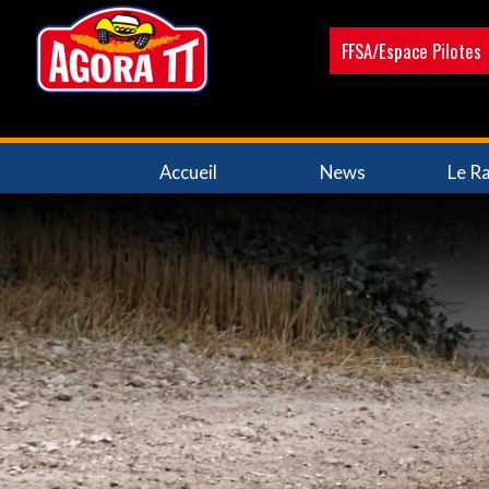
Aller
au
FFSA/Espace Pilotes
contenu
principal
Navigation
Accueil
News
Le Ra
principale