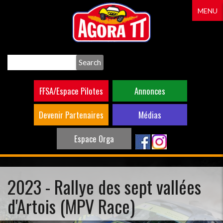
Aller
MENU
au
contenu
principal
Search
FFSA/Espace Pilotes
Annonces
Devenir Partenaires
Médias
Espace Orga
2023 - Rallye des sept vallées
d'Artois (MPV Race)