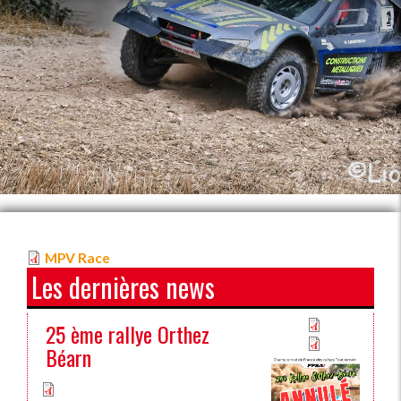
MPV Race
Les dernières news
25 ème rallye Orthez
Béarn