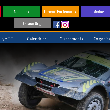
Annonces
Devenir Partenaires
Médias
Espace Orga
llye TT
Calendrier
Classements
Organis