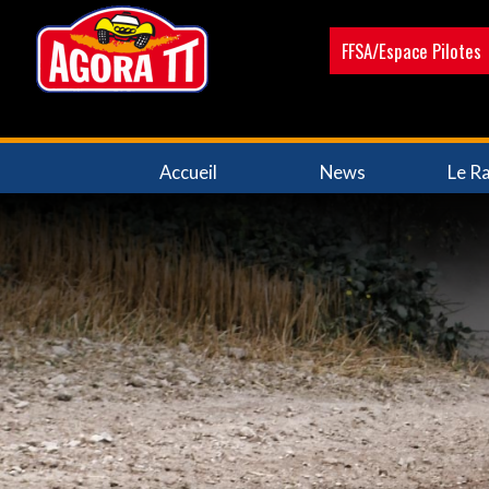
Aller
au
FFSA/Espace Pilotes
contenu
principal
Navigation
Accueil
News
Le Ra
principale