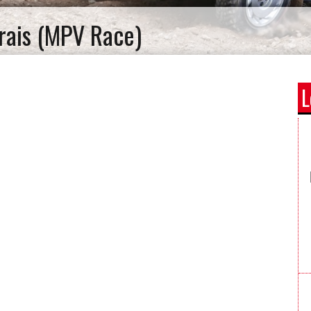
rais (MPV Race)
L