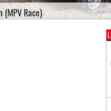
rn (MPV Race)
L