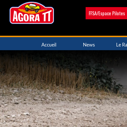
Aller
au
FFSA/Espace Pilotes
contenu
principal
Navigation
Accueil
News
Le Ra
principale