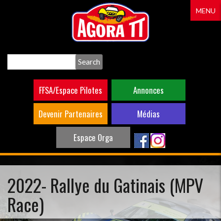
Aller
MENU
au
contenu
principal
Search
FFSA/Espace Pilotes
Annonces
Devenir Partenaires
Médias
Espace Orga
2022- Rallye du Gatinais (MPV
Race)