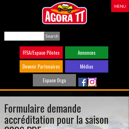
Aller
MENU
au
contenu
principal
Search
FFSA/Espace Pilotes
Annonces
Devenir Partenaires
Médias
Espace Orga
Formulaire demande
accréditation pour la saison