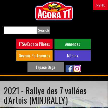
Aller
MENU
au
contenu
principal
Search
FFSA/Espace Pilotes
Annonces
Devenir Partenaires
Médias
Espace Orga
2021 - Rallye des 7 vallées
d'Artois (MINJRALLY)