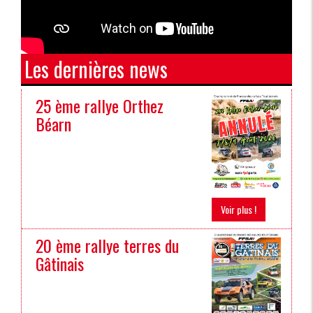
Les dernières news
25 ème rallye Orthez
Béarn
Voir plus !
20 ème rallye terres du
Gâtinais