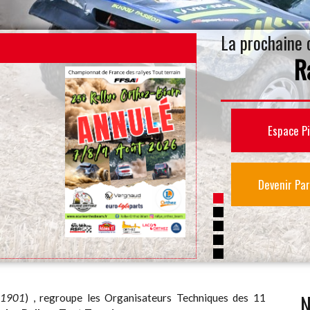
La prochaine 
R
20 ème rallye t
Espace Pi
Devenir Par
N
i 1901
) , regroupe les Organisateurs Techniques des 11