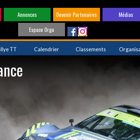
Annonces
Devenir Partenaires
Médias
Espace Orga
llye TT
Calendrier
Classements
Organis
rance