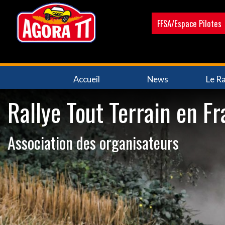
Aller
au
FFSA/Espace Pilotes
contenu
principal
Navigation
Accueil
News
Le Ra
principale
Rallye Tout Terrain en F
Association des organisateurs