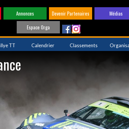
Annonces
Devenir Partenaires
Médias
Espace Orga
llye TT
Calendrier
Classements
Organis
rance