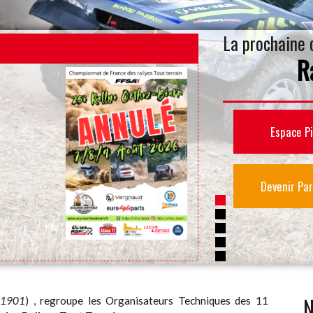
La prochaine 
R
20 ème rallye t
Espace Pi
Devenir Par
N
i 1901
) , regroupe les Organisateurs Techniques des 11