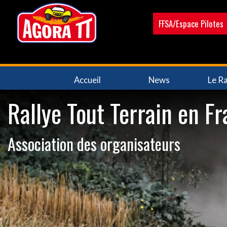
Aller
au
FFSA/Espace Pilotes
contenu
principal
Navigation
Accueil
News
Le Ra
principale
Rallye Tout Terrain en F
Association des organisateurs