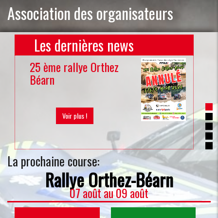
Association des organisateurs
Les dernières news
25 ème rallye Orthez
20
Béarn
du
Voir plus !
La prochaine course:
Rallye Orthez-Béarn
07 août
au
09 août