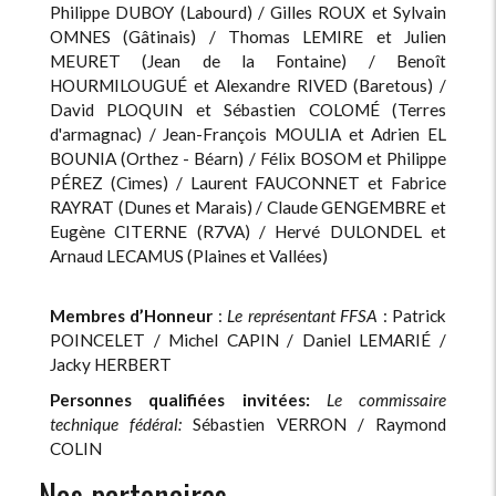
Philippe DUBOY (Labourd) / Gilles ROUX et Sylvain
OMNES (Gâtinais) / Thomas LEMIRE et Julien
MEURET (Jean de la Fontaine) / Benoît
HOURMILOUGUÉ et Alexandre RIVED (Baretous) /
David PLOQUIN et Sébastien COLOMÉ (Terres
d'armagnac) / Jean-François MOULIA et Adrien EL
BOUNIA (Orthez - Béarn) / Félix BOSOM et Philippe
PÉREZ (Cimes) / Laurent FAUCONNET et Fabrice
RAYRAT (Dunes et Marais) / Claude GENGEMBRE et
Eugène CITERNE (R7VA) / Hervé DULONDEL et
Arnaud LECAMUS (Plaines et Vallées)
Membres d’Honneur
:
Le représentant FFSA
: Patrick
POINCELET / Michel CAPIN / Daniel LEMARIÉ /
Jacky HERBERT
Personnes qualifiées invitées:
Le commissaire
technique fédéral:
Sébastien VERRON / Raymond
COLIN
Nos partenaires