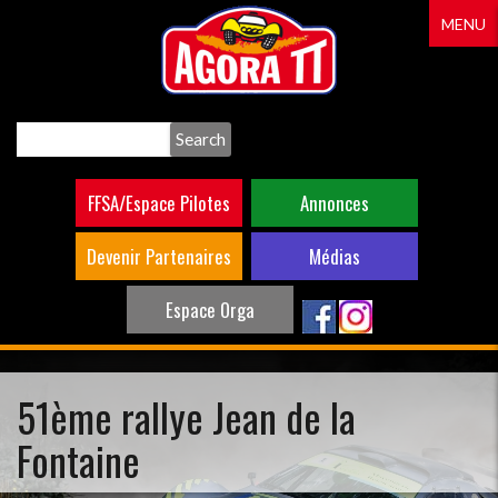
Aller
MENU
au
contenu
principal
Search
FFSA/Espace Pilotes
Annonces
Devenir Partenaires
Médias
Espace Orga
51ème rallye Jean de la
Fontaine