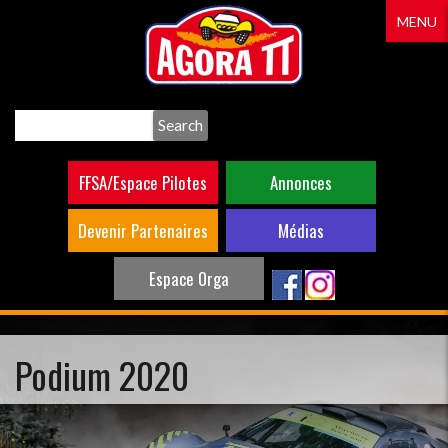
Aller
MENU
au
contenu
principal
Search
FFSA/Espace Pilotes
Annonces
Devenir Partenaires
Médias
Espace Orga
Podium 2020